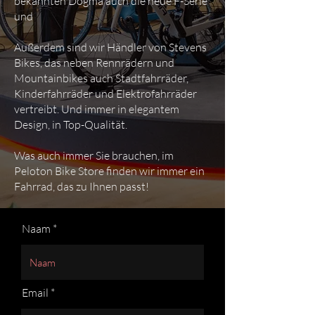
bekannten Dogma auch die neue F-Serie
und
Außerdem sind wir Händler von Stevens
Bikes, das neben Rennrädern und
Mountainbikes auch Stadtfahrräder,
Kinderfahrräder und Elektrofahrräder
vertreibt. Und immer in elegantem
Design, in Top-Qualität.
Was auch immer Sie brauchen, im
Peloton Bike Store finden wir immer ein
Fahrrad, das zu Ihnen passt!
Naam
Email