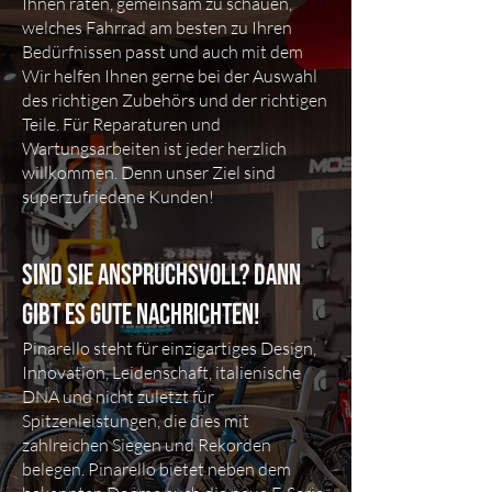
Ihnen raten, gemeinsam zu schauen,
welches Fahrrad am besten zu Ihren
Bedürfnissen passt und auch mit dem
Wir helfen Ihnen gerne bei der Auswahl
des richtigen Zubehörs und der richtigen
Teile. Für Reparaturen und
Wartungsarbeiten ist jeder herzlich
willkommen. Denn unser Ziel sind
superzufriedene Kunden!
Sind Sie anspruchsvoll? Dann
gibt es gute Nachrichten!
Pinarello steht für einzigartiges Design,
Innovation, Leidenschaft, italienische
DNA und nicht zuletzt für
Spitzenleistungen, die dies mit
zahlreichen Siegen und Rekorden
belegen. Pinarello bietet neben dem