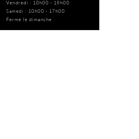
Vendredi : 10h00 - 18h00
Samedi : 10h00 - 17h00
Fermé le dimanche
Heures
d 'ouverture
PBS De Plank
Lundi : 10h00 - 18h00
Fermé le mardi
Fermé le mercredi
Jeudi : 10h00 - 18h00
Vendredi : 10h00 - 18h00
Samedi : 10h00 - 17h00
Fermé le dimanche