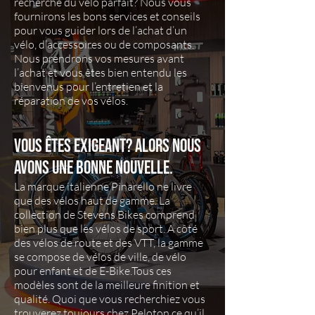
recherche du vélo parfait? Nous vous
fournirons les bons services et conseils
pour vous guider lors de l’achat d’un
vélo, d’accessoires ou de composants.
Nous prendrons vos mesures avant
l’achat et vous êtes bien entendu les
bienvenus pour l’entretien et la
réparation de vos vélos.
Vous êtes exigeant? Alors nous
avons une bonne nouvelle.
La marque italienne Pinarello ne livre
que des vélos haut de gamme. La
collection de Stevens Bikes comprend
bien plus que les vélos de sport. A côté
des vélos de route et des VTT, la gamme
se compose de vélos de ville, de vélo
pour enfant et de E-Bike.Tous ces
modèles sont de la meilleure finition et
qualité. Quoi que vous recherchiez vous
trouverez toujours chez Peloton ce qu’il