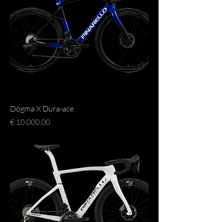
Dogma X Dura-ace
Prijs
€ 10.000,00